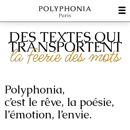
DES TEXTES QUI
TRANSPORTENT
la féérie des mots
Polyphonia,
c’est le rêve, la poésie,
l’émotion, l’envie.